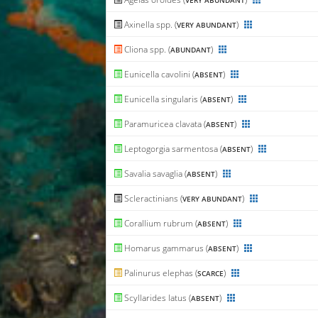
VERY ABUNDANT
Axinella spp. (
)
VERY ABUNDANT
Cliona spp. (
)
ABUNDANT
Eunicella cavolini (
)
ABSENT
Eunicella singularis (
)
ABSENT
Paramuricea clavata (
)
ABSENT
Leptogorgia sarmentosa (
)
ABSENT
Savalia savaglia (
)
ABSENT
Scleractinians (
)
VERY ABUNDANT
Corallium rubrum (
)
ABSENT
Homarus gammarus (
)
ABSENT
Palinurus elephas (
)
SCARCE
Scyllarides latus (
)
ABSENT