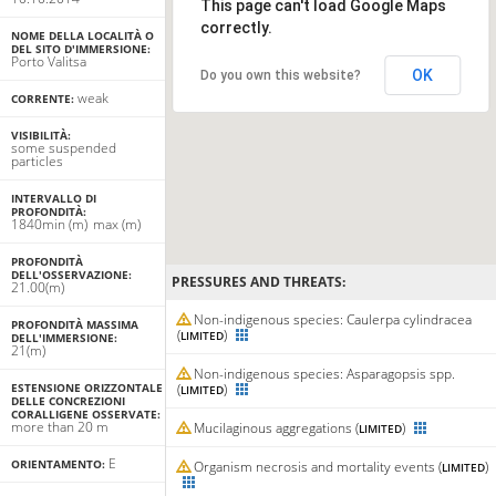
This page can't load Google Maps
correctly.
NOME DELLA LOCALITÀ O
DEL SITO D'IMMERSIONE:
Porto Valitsa
OK
Do you own this website?
weak
CORRENTE:
VISIBILITÀ:
some suspended
particles
INTERVALLO DI
PROFONDITÀ:
18
40
min
(m)
max
(m)
PROFONDITÀ
DELL'OSSERVAZIONE:
PRESSURES AND THREATS:
21.00(m)
Non-indigenous species: Caulerpa cylindracea
PROFONDITÀ MASSIMA
(
)
LIMITED
DELL'IMMERSIONE:
21(m)
Non-indigenous species: Asparagopsis spp.
ESTENSIONE ORIZZONTALE
(
)
LIMITED
DELLE CONCREZIONI
CORALLIGENE OSSERVATE:
more than 20 m
Mucilaginous aggregations (
)
LIMITED
E
ORIENTAMENTO:
Organism necrosis and mortality events (
)
LIMITED