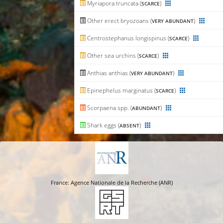
Myriapora truncata (
)
SCARCE
Other erect bryozoans (
)
VERY ABUNDANT
Centrostephanus longispinus (
)
SCARCE
Other sea urchins (
)
SCARCE
Anthias anthias (
)
VERY ABUNDANT
Epinephelus marginatus (
)
SCARCE
Scorpaena spp. (
)
ABUNDANT
Shark eggs (
)
ABSENT
France: Agence Nationale de la Recherche (ANR)