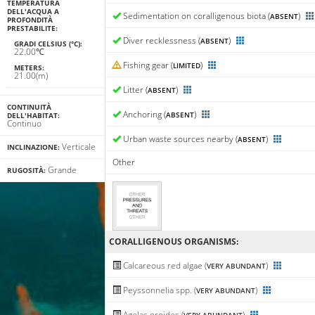
TEMPERATURA
DELL'ACQUA A
Sedimentation on coralligenous biota (
)
ABSENT
PROFONDITÀ
PRESTABILITE:
Diver recklessness (
)
ABSENT
GRADI CELSIUS (°C):
22.00℃
Fishing gear (
)
LIMITED
METERS:
21.00(m)
Litter (
)
ABSENT
CONTINUITÀ
Anchoring (
)
ABSENT
DELL'HABITAT:
Continuo
Urban waste sources nearby (
)
ABSENT
Verticale
INCLINAZIONE:
Other
Grande
RUGOSITÀ:
CORALLIGENΟUS ORGANISMS:
Calcareous red algae (
)
VERY ABUNDANT
Peyssonnelia spp. (
)
VERY ABUNDANT
Agelas oroides (
)