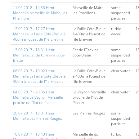
11.06.2018 - 14:33 Henri
Marseille ïle Maire,
some
1
Mennella Marseille ïle Maire, les
les Pharillons
suspended
Pharillons
particles
12.09.2017 - 17:27 Henri
La Faille Côte-Bleue
turbid
1
Mennella La Faille Côte-Bleue à
à 400m à l'ouest de
water
400m à l'ouest de l'île Erevine
l'île Erevine
13.08.2017 - 18:31 Henri
Est de l'Erevine
some
1
Mennella Est de l'Erevine côte-
côte-Bleue
suspended
Bleue
particles
06.08.2017 - 10:02 Henri
La Faille Côte-Bleue
clear water
1
Mennella La Faille Côte-Bleue à
à 400m à l'ouest de
400m à l'ouest de l'île Erevine
l'île Erevine
04.08.2017 - 20:05 Henri
Le Veyron Marseille
clear water
2
Mennella Le Veyron Marseille
proche de l'îlot de
proche de l'îlot de Planier
Planier
30.07.2017 - 18:31 Henri
Les Pierres Rouges
some
Mennella Les Pierres Rouges
suspended
particles
10.07.2017 - 16:43 Henri
Marseille île du
turbid
1