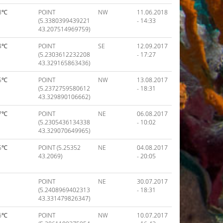
8℃
POINT
NW
11.06.2018
(5.3380399439221
- 14:33
43.207514969759)
4℃
POINT
SE
12.09.2017
(5.2303612232208
- 17:27
43.329165863436)
5℃
POINT
NW
13.08.2017
(5.2372759580612
- 18:31
43.329890106662)
7℃
POINT
NE
06.08.2017
(5.2305436134338
- 10:02
43.329070649965)
5℃
POINT (5.25352
NE
04.08.2017
43.2069)
- 20:05
POINT
NE
30.07.2017
(5.2408969402313
- 18:31
43.331479826347)
6℃
POINT
NW
10.07.2017