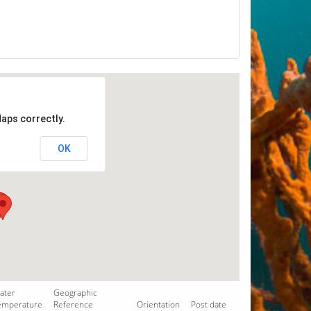
aps correctly.
OK
ater
Geographic
emperature
Reference
Orientation
Post date