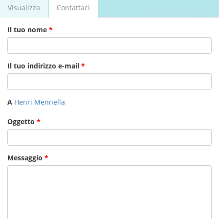
Visualizza
Contattaci
(scheda
Schede primarie
attiva)
Il tuo nome
*
Il tuo indirizzo e-mail
*
A
Henri Mennella
Oggetto
*
Messaggio
*