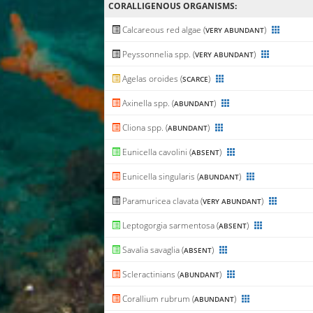
CORALLIGENΟUS ORGANISMS:
Calcareous red algae (
)
VERY ABUNDANT
Peyssonnelia spp. (
)
VERY ABUNDANT
Agelas oroides (
)
SCARCE
Axinella spp. (
)
ABUNDANT
Cliona spp. (
)
ABUNDANT
Eunicella cavolini (
)
ABSENT
Eunicella singularis (
)
ABUNDANT
Paramuricea clavata (
)
VERY ABUNDANT
Leptogorgia sarmentosa (
)
ABSENT
Savalia savaglia (
)
ABSENT
Scleractinians (
)
ABUNDANT
Corallium rubrum (
)
ABUNDANT