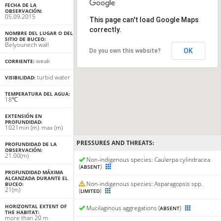
FECHA DE LA
OBSERVACIÓN:
05.09.2015
This page can't load Google Maps
correctly.
NOMBRE DEL LUGAR O DEL
SITIO DE BUCEO:
Belyounech wall
OK
Do you own this website?
weak
CORRIENTE:
turbid water
VISIBILIDAD:
TEMPERATURA DEL AGUA:
18℃
EXTENSIÓN EN
PROFUNDIDAD:
10
21
min
(m)
max
(m)
PRESSURES AND THREATS:
PROFUNDIDAD DE LA
OBSERVACIÓN:
21.00(m)
Non-indigenous species: Caulerpa cylindracea
(
)
ABSENT
PROFUNDIDAD MÁXIMA
ALCANZADA DURANTE EL
Non-indigenous species: Asparagopsis spp.
BUCEO:
21(m)
(
)
LIMITED
HORIZONTAL EXTENT OF
Mucilaginous aggregations (
)
ABSENT
THE HABITAT:
more than 20 m