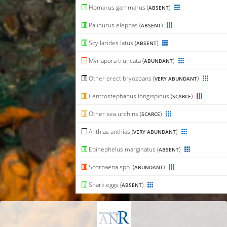
Homarus gammarus (
)
ABSENT
Palinurus elephas (
)
ABSENT
Scyllarides latus (
)
ABSENT
Myriapora truncata (
)
ABUNDANT
Other erect bryozoans (
)
VERY ABUNDANT
Centrostephanus longispinus (
)
SCARCE
Other sea urchins (
)
SCARCE
Anthias anthias (
)
VERY ABUNDANT
Epinephelus marginatus (
)
ABSENT
Scorpaena spp. (
)
ABUNDANT
Shark eggs (
)
ABSENT