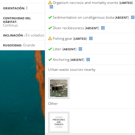
Organism necrosis and mortality events (
)
LIMITED
E
ORIENTACIÓN:
Sedimentation on coralligenous biota (
)
ABSENT
CONTINUIDAD DEL
HÁBITAT:
Continuo
Diver recklessness (
)
ABSENT
En voladizo
INCLINACIÓN :
Fishing gear (
)
LIMITED
Grande
RUGOSIDAD:
Litter (
)
ABSENT
Anchoring (
)
ABSENT
Urban waste sources nearby
Other