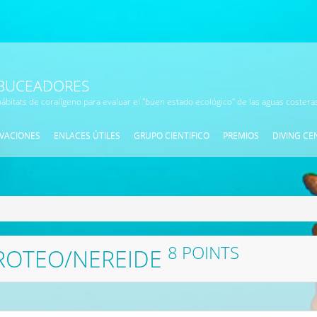
 BUCEADORES
ábitats de coralígeno para evaluar el "buen estado ecológico" de las aguas coster
VACIONES
ENLACES ÚTILES
GRUPO CIENTIFICO
PREMIOS
DIVING CE
8 POINTS
PROTEO/NEREIDE